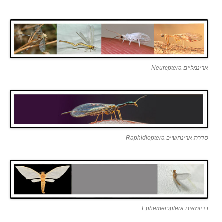
ארינמליים Neuroptera
סדרת ארינחשיים Raphidioptera
בריומאים Ephemeroptera