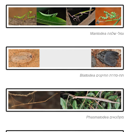
גמלי שלמה Mantodea
תת-סדרת התיקנים Blattodea
מקלונאים Phasmatodea