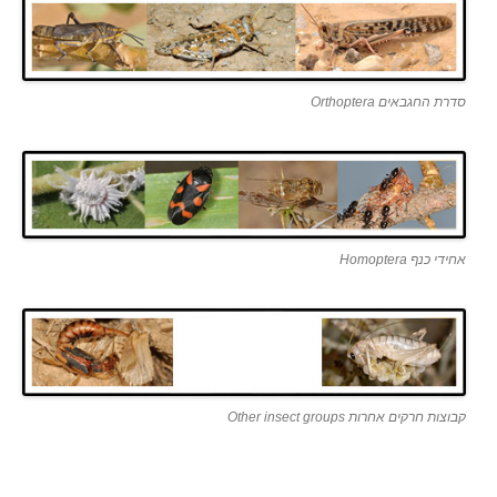
סדרת החגבאים Orthoptera
אחידי כנף Homoptera
קבוצות חרקים אחרות Other insect groups