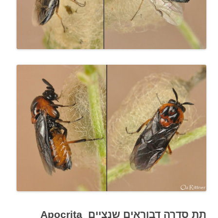
תת סדרה דבוראים שנציים Apocrita