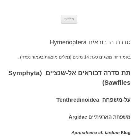
אתר הטבע הישראלי Israel's Nature
Insects, Molluscs and other small animals from Israel – by Oz Rittner
לדלג
Site
תפריט
לתוכן
סדרת הדבוראים Hymenoptera
בעמוד זה מוצגים כעת 14 מינים (נמלים מוצגות בעמוד נפרד) .
תת סדרה דבוראים אל-שנציים
(Symphyta
(Sawflies
על-משפחה
Tenthredinoidea
משפחת הארגיתיים Argidae
Aprosthema cf. tardum
Klug