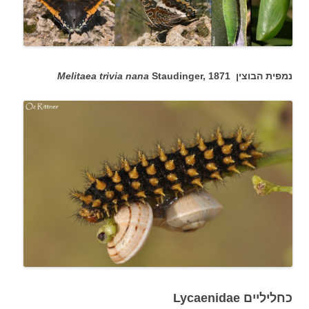
נמפית הבוצין
Staudinger, 1871
Melitaea trivia nana
כחליליים Lycaenidae