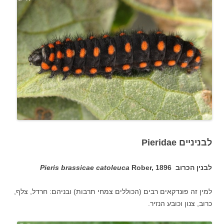
לבניניים Pieridae
לבנין הכרוב
Rober, 1896
Pieris brassicae catoleuca
למין זה פונדקאים רבים (הכוללים צמחי תרבות) ובניהם: חרדל, צלף,
כרוב, צנון וכובע הנזיר.