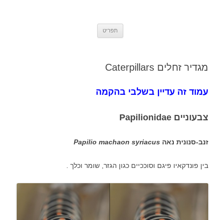
אתר הטבע הישראלי Israel's Nature
Insects, Molluscs and other small animals from Israel – by Oz Rittner
לדלג
Site
תפריט
לתוכן
מגדיר זחלים Caterpillars
עמוד זה עדיין בשלבי בהקמה
צבעוניים Papilionidae
זנב-סנונית נאה
Papilio machaon syriacus
בין פונדקאיו פיגם וסוככיים כגון הגזר, שומר וכלך .