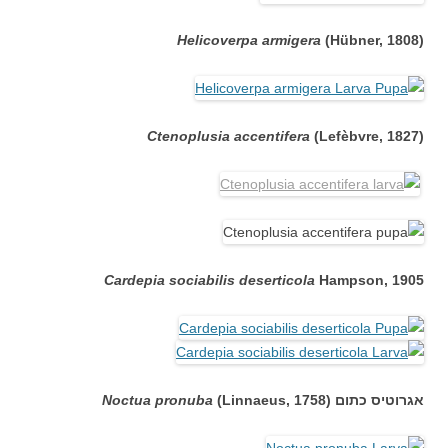
Helicoverpa armigera
(Hübner, 1808
(
Ctenoplusia accentifera
(Lefèbvre, 1827)
Cardepia sociabilis deserticola
Hampson, 1905
אגרוטיס כתום (
(Linnaeus, 1758
Noctua pronuba