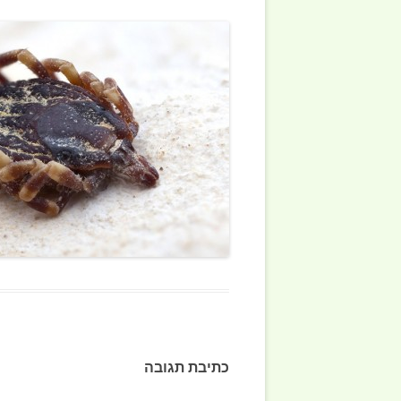
אקריות ACARI
סרטנים CRUSTACEA
תולעים WORMS
דגי ים-תיכון SHES
כתיבת תגובה