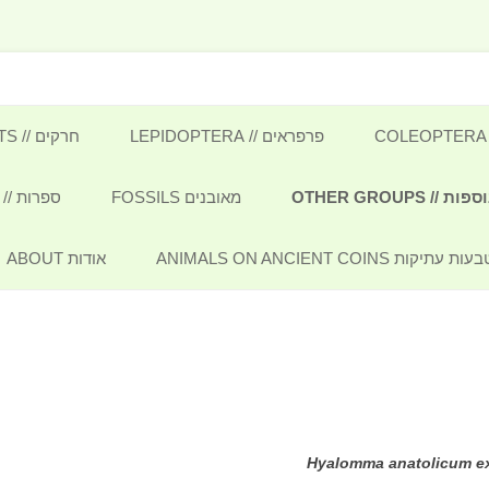
Insects, Molluscs and oth
לדלג
לתוכן
פרפראים // LEPIDOPTERA
חרקים // INSECTS
פרפרים BUTTERFLIES
/ OTHER GROUPS
מאובנים FOSSILS
ספרות // LITERATURE
עשים MOTHS
זוחלים ודו-חיים REPTILES &
 ANIMALS ON ANCIENT COINS
אודות ABOUT
AM
מגדיר זחלים CATERPILLARS
פרפראי ישראל בספרות המוקדמת
PS
Hyalomma anatolicum e