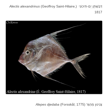
דַּבַּשְׁתָּן יָם-תִּיכוֹנִי (
(Geoffroy Saint-Hilaire,
Alectis alexandrinus
1817
צְנִינוּן מְהַגֵּר (
(Forsskål, 1775
Alepes djedaba