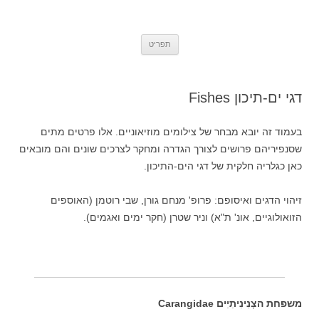
אתר הטבע הישראלי Israel's Nature
Insects, Molluscs and other small animals from Israel – by Oz Rittner
לדלג
Site
תפריט
לתוכן
דגי ים-תיכון Fishes
בעמוד זה יובא מבחר של צילומים מוזיאוניים. אלו פרטים מתים
שסנפיריהם פרושים לצורך הגדרה ומחקר לצרכים שונים והם מובאים
כאן כגלריה חלקית של דגי הים-התיכון.
זיהוי הדגים ואיסופם: פרופ' מנחם גורן, שבי רוטמן (האוספים
הזואולוגיים, אונ' ת"א) וניר שטרן (חקר ימים ואגמים).
משפחת הצְנִינִיתִיִּים Carangidae