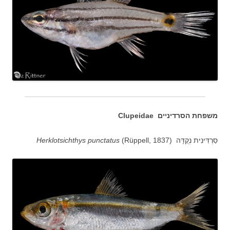
משפחת הסרדיניים Clupeidae
סַרְדִּינִית נְקֻדָּה (
(Rüppell, 1837
Herklotsichthys punctatus