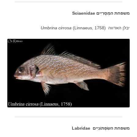
משפחת ה
מַסָּרִיִּים
Sciaenidae
יבלן האדווה (
(Linnaeus, 1758
Umbrina cirrosa
משפחת השִׂפְתוֹנִיִּים Labridae