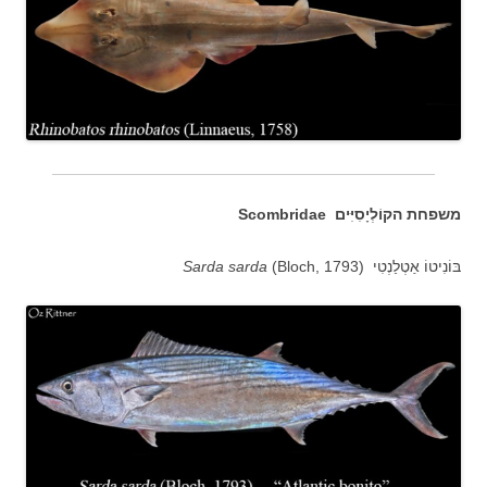
משפחת הקוֹלְיָסִיִּים Scombridae
בּוֹנִיטוֹ אַטְלַנְטִי (
(Bloch, 1793
Sarda sarda