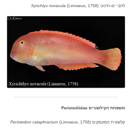
להבי ים-תיכוני (
(Linnaeus, 1758
Xyrichtys novacula
משפחת הקילשוניים Peristediidae
קִלְשׁוֹנִית הַמַּעמַקִּים
(
(Linnaeus, 1758
Peristedion cataphractum