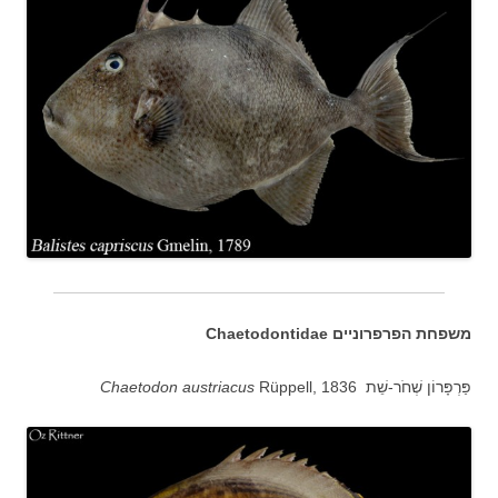
משפחת הפרפרוניים Chaetodontidae
פַּרְפָּרוֹן שְׁחֹר-שֵׁת
Rüppell, 1836
Chaetodon austriacus