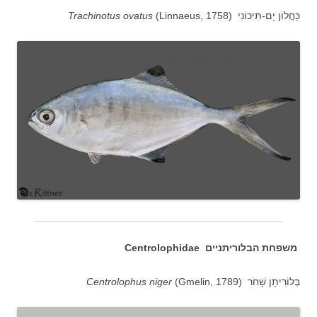
כַּחֲלוֹן יָם-תִּיכוֹנִי (
(Linnaeus, 1758
Trachinotus ovatus
משפחת הבלוריתניים Centrolophidae
בְּלוֹרִיתָן שָׁחֹר (
(Gmelin, 1789
Centrolophus niger