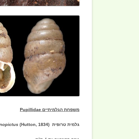
משפחת הגלמיתיים Pupillidae
גלמית טרופית (
(Hutton, 1834
nopictus