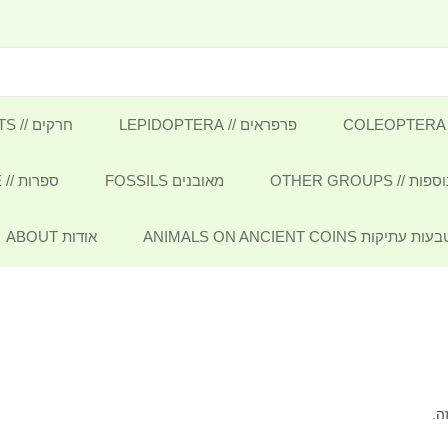
Insects, Molluscs and oth
לדלג
לתוכן
פרפראים // LEPIDOPTERA
חרקים // INSECTS
פרפרים BUTTERFLIES
/ OTHER GROUPS
מאובנים FOSSILS
ספרות // LITERATURE
עשים MOTHS
זוחלים ודו-חיים REPTILES &
 ANIMALS ON ANCIENT COINS
אודות ABOUT
AMP
מגדיר זחלים CATERPILLARS
AR
פרפראי ישראל בספרות המוקדמת
SO
S
PSEUDO