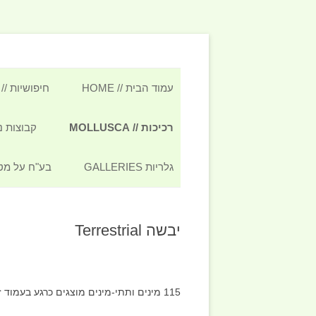
er small animals from Israel – by Oz Rittner
אתר הטבע הישראלי Israel's Nature Site
עמוד הבית // HOME
חיפושיות // COLEOPTERA
רכיכות // MOLLUSCA
קבוצות נוספות /
רכיכות יבשה LAND SNAILS
גלריות GALLERIES
בע"ח על מטבעות עתיקות
HIBIANS
מים מתוקים FRESH WATER
#3587 (ללא כותרת)
עכבישאים ANEAE
רכיכות הים האדום RED-SEA
יבשה Terrestrial
שטח, חברים ואחרים FIELD TRIPS,
MOLLUSCS
עכשובאים LIFUGAE
FRIENDS ECT
ים-תיכון MEDITERRANEAN SEA
עקרבאים CORPIONES
מדיה MEDIA
115 מינים ותתי-מינים מוצגים כרגע בעמוד זה.
מים מליחים BRACKISH WATER
זוטעקרביים SCORPIONS