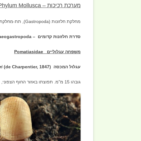
אקריות ACARI
מערכת רכיכות –
Phylum Mollusca
סרטנים CRUSTACEA
מחלקת חלזונות (Gastropoda), תת-מחלקת קדם-זימאים (Prosobranchia)
תולעים WORMS
סדרת חלזונות קדומים – Order Archaeogastropoda
דגי ים-תיכון ES
משפחה עגלוליים
Pomatiasidae
עגלול המכסה (
(de Charpentier, 1847
ri
גובהו 15 מ"מ. תפוצתו באזור החוף הצפוני, הכרמל והגליל העליון.