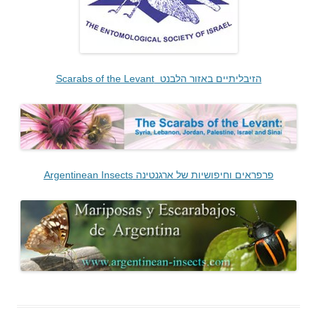
הזיבליתיים באזור הלבנט Scarabs of the Levant
פרפראים וחיפושיות של ארגנטינה Argentinean Insects