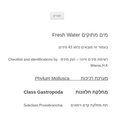
אתר הטבע הישראלי Israel's Nature
Insects, Molluscs and other small animals from Israel – by Oz Rittner
לדלג
Site
תפריט
לתוכן
מים מתוקים Fresh Water
בעמוד זה מובאים כרגע 43 מינים.
רשימת מינים וזיהוי – הנק מיניס .Checklist and identifications by
Mienis,H.K
מערכת רכיכות
Phylum Mollusca
מחלקת חלזונות Class Gastropoda
תת-מחלקת קדם-זימאים Subclass Prosobranchia