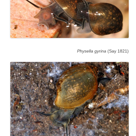
Physella gyrina
(Say 1821)