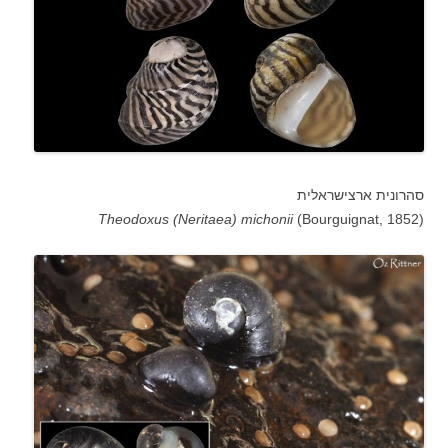
סהרונית ארצישראלית
Theodoxus
(Neritaea) michonii
(Bourguignat, 1852
(