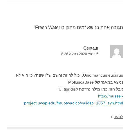
תגובה אחת בנושא “
מים מתוקים Fresh Water
”
Centaur
6 במאי 2020 בשעה 8:26
Unio mancus eucirrus, יכול להיות והשם שלו שונה? כי הוא לא
נמצא במאגר של MolluscaBase
אבל הוא כמו מילה נרדפת לU. tigridis.
http://mussel-
project.uwsp.edu/fmuotwaolcb/validsp_1857_syn.html
↓
להגיב