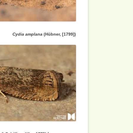
Cydia amplana
(Hübner, [1799])