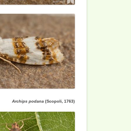
Archips podana
(Scopoli, 1763
(