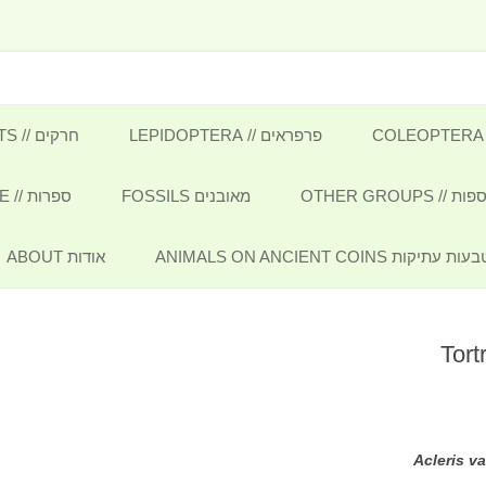
Insects, Molluscs and oth
לדלג
לתוכן
פרפראים // LEPIDOPTERA
חרקים // INSECTS
פרפרים BUTTERFLIES
 OTHER GROUPS
מאובנים FOSSILS
ספרות // LITERATURE
עשים MOTHS
זוחלים ודו-חיים REPTILES &
 ANIMALS ON ANCIENT COINS
אודות ABOUT
AM
מגדיר זחלים CATERPILLARS
פרפראי ישראל בספרות המוקדמת
PS
Acleris v